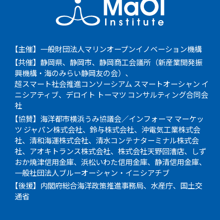
【主催】一般財団法人マリンオープンイノベーション機構
【共催】静岡県、静岡市、静岡商工会議所（新産業開発振
興機構・海のみらい静岡友の会）、
超スマート社会推進コンソーシアム スマートオーシャン イ
ニシアティブ、デロイト トーマツ コンサルティング合同会
社
【協賛】海洋都市横浜うみ協議会／インフォーマ マーケッ
ツ ジャパン株式会社、鈴与株式会社、沖電気工業株式会
社、清和海運株式会社、清水コンテナターミナル株式会
社、アオキトランス株式会社、株式会社天野回漕店、しず
おか焼津信用金庫、浜松いわた信用金庫、静清信用金庫、
一般社団法人ブルーオーシャン・イニシアチブ
【後援】内閣府総合海洋政策推進事務局、水産庁、国土交
通省